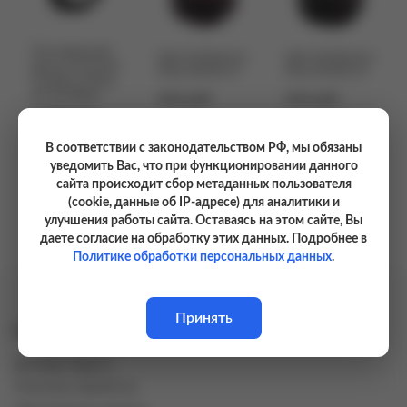
Рассеивающий
Цветной фильтр
Цветной фильтр
фильтр Armytek
Fenix AD302-R
Fenix AD302-B
Predator/Viking
AF-39 White
616 руб.
616 руб.
1 200 руб.
-
+
-
+
шт
шт
-
+
шт
В соответствии с законодательством РФ, мы обязаны
уведомить Вас, что при функционировании данного
сайта происходит сбор метаданных пользователя
(cookie, данные об IP-адресе) для аналитики и
улучшения работы сайта. Оставаясь на этом сайте, Вы
даете согласие на обработку этих данных. Подробнее в
Политике обработки персональных данных
.
Принять
ССЫЛКИ
Договор оферты
Политика обработки